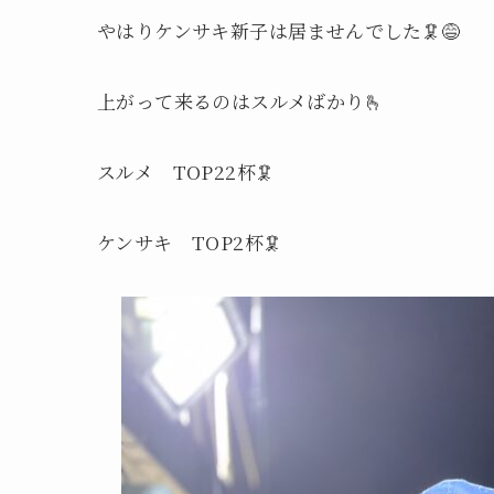
やはりケンサキ新子は居ませんでした🦑😅
上がって来るのはスルメばかり🫰
スルメ TOP22杯🦑
ケンサキ TOP2杯🦑