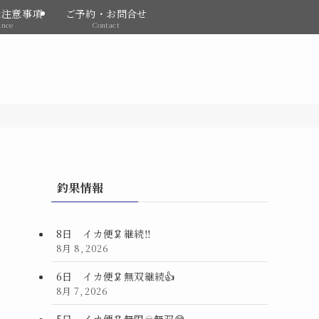
&注意事項
ご予約・お問合せ
ance
Contact
釣果情報
8日 イカ便🦑継続‼️
8月 8, 2026
6日 イカ便🦑無双継続👍
8月 7, 2026
5日 イカ便🦑無限♾️無双😅