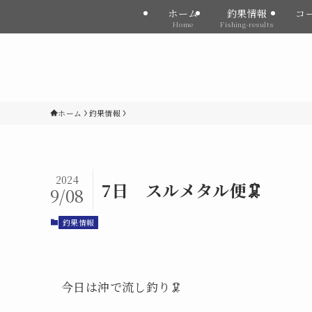
ホーム
釣果情報
コ
Home
Fishing-results
ホーム
釣果情報
2024
7日 スルメタル便🦑
9/08
釣果情報
今日は沖で流し釣り🦑