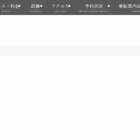
ース・料金
設備
アクセス
予約状況
乗船案内
Price
Facility
Access
Reservation-status
Guid