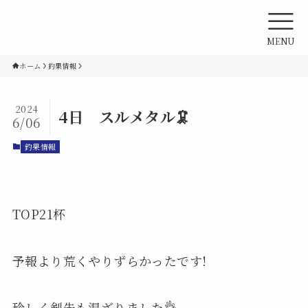
MENU
ホーム
釣果情報
2024
4日 スルメタル🦑
6/06
釣果情報
TOP21杯
予報より荒くやりずらかったです!
珍しく剣先も混ざりました👌