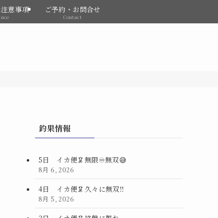
&注意事項
ご予約・お問合せ
ance
Contact
釣果情報
5日 イカ便🦑無限♾️無双😅
8月 6, 2026
4日 イカ便🦑久々に無双‼️
8月 5, 2026
3日 イカ便🦑終盤に群れ