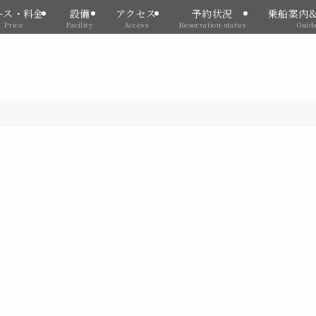
ース・料金
設備
アクセス
予約状況
乗船案内
Price
Facility
Access
Reservation-status
Guid