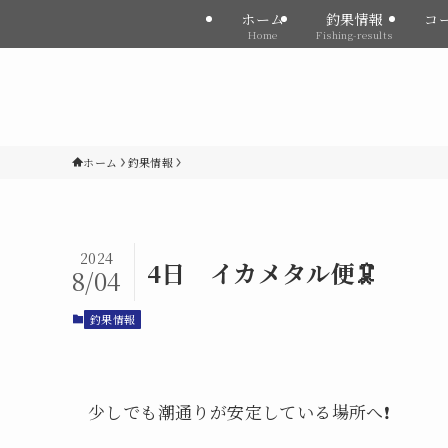
ホーム
釣果情報
コ
Home
Fishing-results
ホーム
釣果情報
2024
4日 イカメタル便🦑
8/04
釣果情報
少しでも潮通りが安定している場所へ❗️