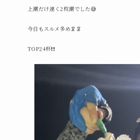
上潮だけ速く2枚潮でした😅
今日もスルメ多め🦑🦑
TOP24杯❗️❗️