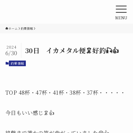
MENU
ホーム
釣果情報
2024
30日 イカメタル便🦑好釣🎣👍
6/30
釣果情報
TOP 48杯・47杯・41杯・38杯・37杯・・・・・
今日もいい感じ🦑👍
終盤まで誰かの竿が曲がっていました😄👍