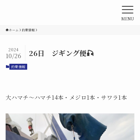
MENU
ホーム
釣果情報
2024
26日 ジギング便🎣
10/26
釣果情報
大ハマチ〜ハマチ14本・メジロ1本・サワラ1本