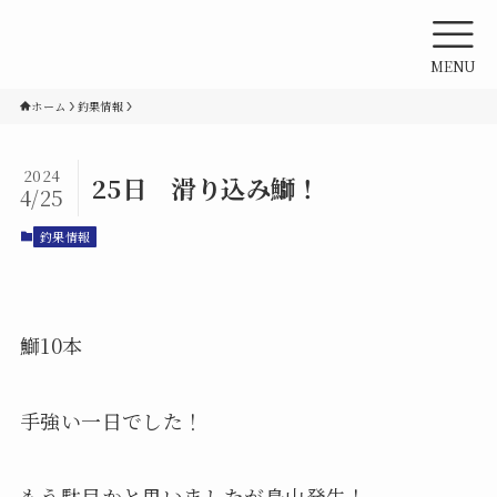
MENU
ホーム
釣果情報
2024
25日 滑り込み鰤！
4/25
釣果情報
鰤10本
手強い一日でした！
もう駄目かと思いましたが鳥山発生！