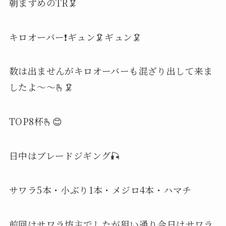
朝まずめのTR🦑
キロオーバー❗️ギュン🦑ギュン🦑
数は出ませんがキロオーバーも混ざり出して来ま
したよ〜〜🫰🦑
TOP8杯🫰😊
日中はブレードジギング🎣
サワラ5本・小ぶり1本・メジロ4本・ハマチ
前回はサワラ坊主でしたが狙い通り今日はサワラ