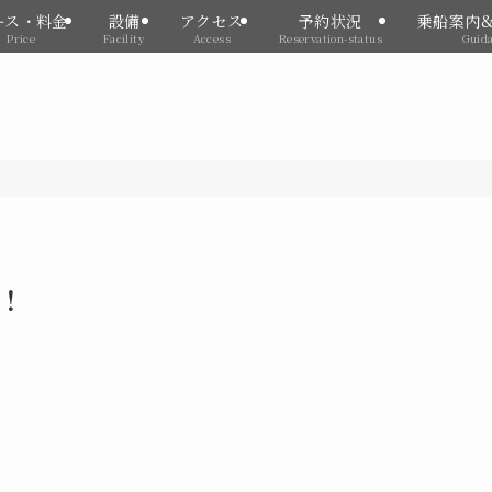
ース・料金
設備
アクセス
予約状況
乗船案内
Price
Facility
Access
Reservation-status
Guid
！