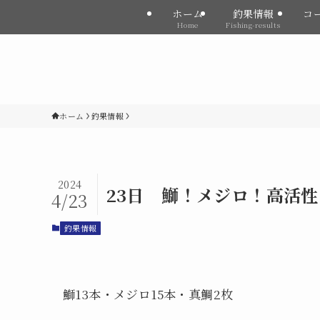
ホーム
釣果情報
コ
Home
Fishing-results
ホーム
釣果情報
2024
23日 鰤！メジロ！高活性
4/23
釣果情報
鰤13本・メジロ15本・真鯛2枚