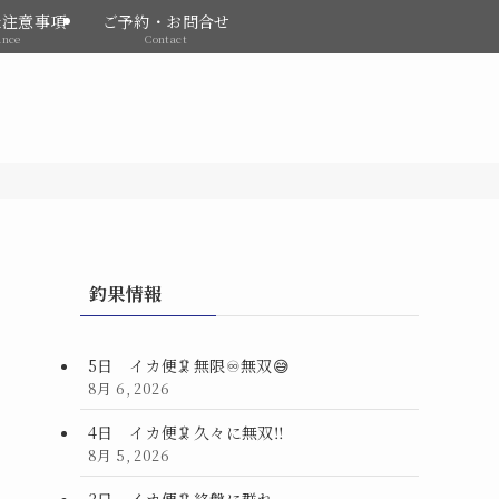
&注意事項
ご予約・お問合せ
ance
Contact
釣果情報
5日 イカ便🦑無限♾️無双😅
8月 6, 2026
4日 イカ便🦑久々に無双‼️
8月 5, 2026
3日 イカ便🦑終盤に群れ