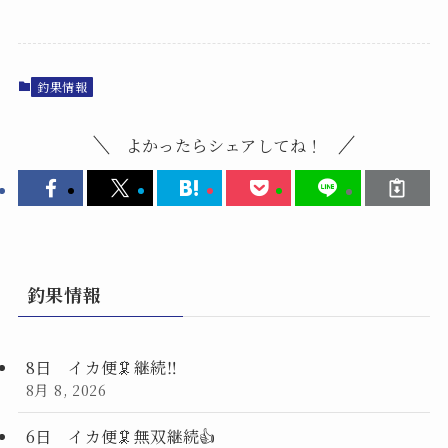
釣果情報
よかったらシェアしてね！
釣果情報
8日 イカ便🦑継続‼️
8月 8, 2026
6日 イカ便🦑無双継続👍