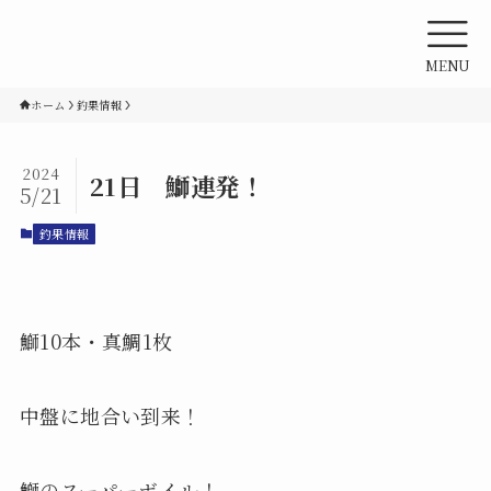
MENU
ホーム
釣果情報
2024
21日 鰤連発！
5/21
釣果情報
鰤10本・真鯛1枚
中盤に地合い到来！
鰤のスーパーボイル！