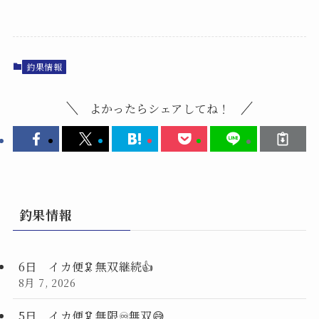
釣果情報
よかったらシェアしてね！
釣果情報
6日 イカ便🦑無双継続👍
8月 7, 2026
5日 イカ便🦑無限♾️無双😅