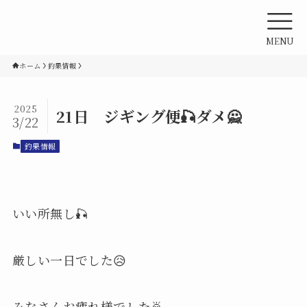
MENU
ホーム
釣果情報
2025
21日 ジギング便🎣ダメ🙅
3/22
釣果情報
いい所無し🎣
厳しい一日でした😥
みなさんお疲れ様でした🙇