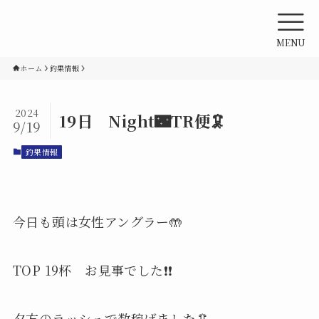
MENU
ホーム
釣果情報
2024
19日 Night🌃TR便🦑
9/19
釣果情報
今日も頭は女性アングラー🤲
TOP 19杯 お見事でした❗️❗️
夕方のラッシュで数稼げました🦑