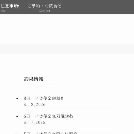
&注意事項
ご予約・お問合せ
ance
Contact
釣果情報
8日 イカ便🦑継続‼️
8月 8, 2026
6日 イカ便🦑無双継続👍
8月 7, 2026
5日 イカ便🦑無限♾️無双😅