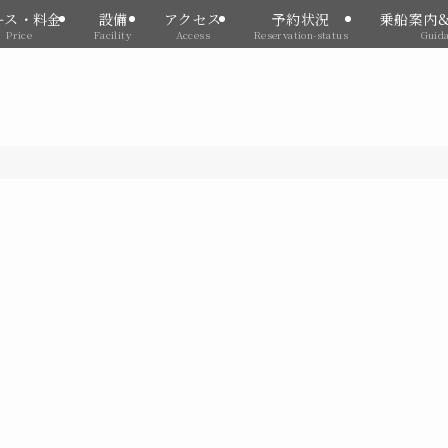
ース・料金
設備
アクセス
予約状況
乗船案内
Price
Facility
Access
Reservation-status
Guid