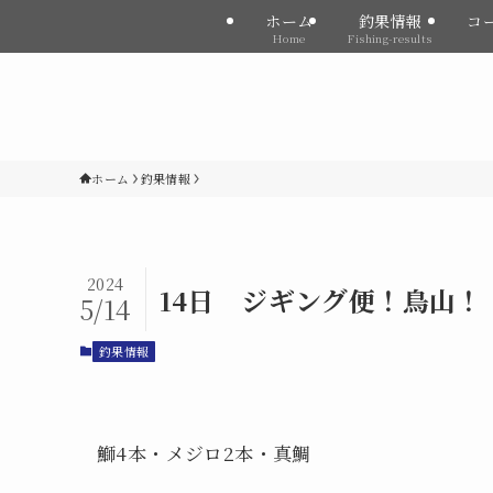
ホーム
釣果情報
コ
Home
Fishing-results
ホーム
釣果情報
2024
14日 ジギング便！鳥山！
5/14
釣果情報
鰤4本・メジロ2本・真鯛