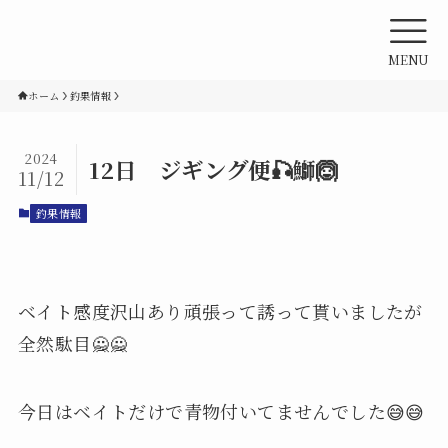
MENU
ホーム
釣果情報
2024
12日 ジギング便🎣鰤🙆
11/12
釣果情報
ベイト感度沢山あり頑張って誘って貰いましたが
全然駄目🙅🙅
今日はベイトだけで青物付いてませんでした😅😅