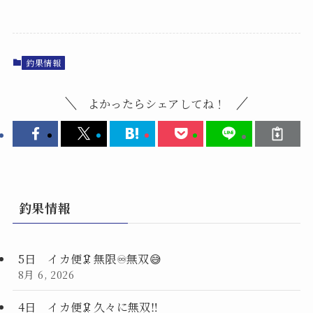
釣果情報
よかったらシェアしてね！
釣果情報
5日 イカ便🦑無限♾️無双😅
8月 6, 2026
4日 イカ便🦑久々に無双‼️