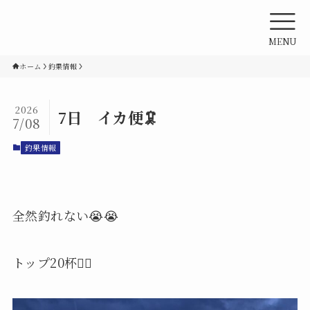
MENU
ホーム
釣果情報
2026
7日 イカ便🦑
7/08
釣果情報
全然釣れない😭😭
トップ20杯😵‍💫