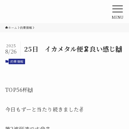
MENU
ホーム
釣果情報
2025
25日 イカメタル便🦑良い感じ🙌
8/26
釣果情報
TOP56杯🙌
今日もずーと当たり続きました✌️
第2波到達です😊🦑