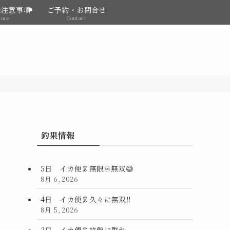
&注意事項
ご予約・お問合せ
ance
Contact
釣果情報
5日 イカ便🦑無限♾️無双😅
8月 6, 2026
4日 イカ便🦑久々に無双‼️
8月 5, 2026
3日 イカ便🦑終盤に群れ