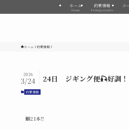
ホーム
釣果情報
コ
Home
Fishing-results
ホーム
釣果情報
2026
24日 ジギング便🎣好調
3/24
釣果情報
鰤21本‼️