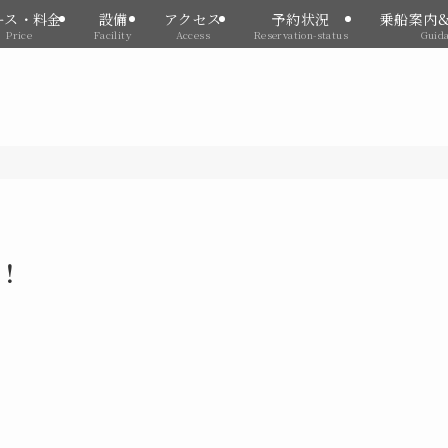
ース・料金
設備
アクセス
予約状況
乗船案内
Price
Facility
Access
Reservation-status
Guid
！！