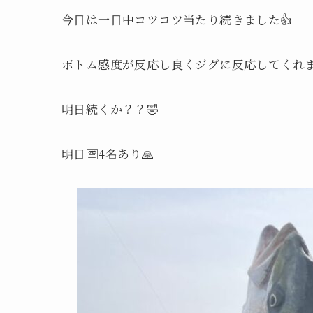
今日は一日中コツコツ当たり続きました👍
ボトム感度が反応し良くジグに反応してくれま
明日続くか？？🤣
明日🈳4名あり🙏