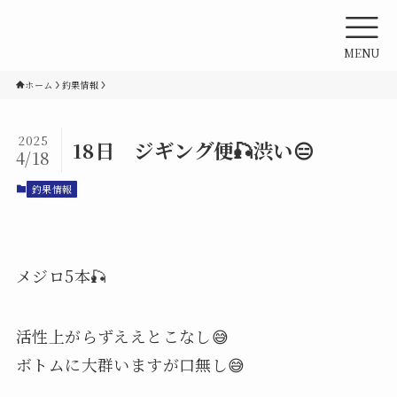
MENU
ホーム
釣果情報
2025
18日 ジギング便🎣渋い😑
4/18
釣果情報
メジロ5本🎣
活性上がらずええとこなし😅
ボトムに大群いますが口無し😅