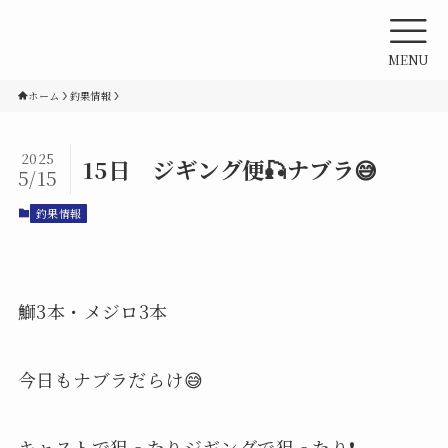
MENU
ホーム
釣果情報
2025
15日 ジギング便🎣ナブラ😅
5/15
釣果情報
鰤3本・メジロ3本
今日もナブラだらけ😅
キャストで狙ったりジギングで狙ったり❗️