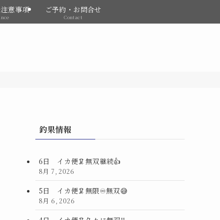
&注意事項
ご予約・お問合せ
ance
Contact
釣果情報
6日 イカ便🦑無双継続👍
8月 7, 2026
5日 イカ便🦑無限♾️無双😅
8月 6, 2026
4日 イカ便🦑久々に無双‼️