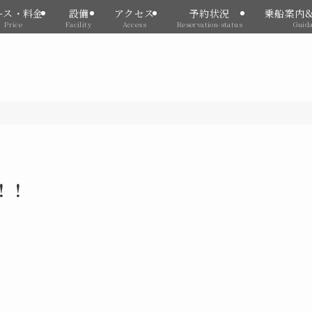
ース・料金
設備
アクセス
予約状況
乗船案内
Price
Facility
Access
Reservation-status
Guid
！！