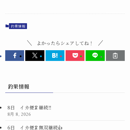
釣果情報
よかったらシェアしてね！
釣果情報
8日 イカ便🦑継続‼️
8月 8, 2026
6日 イカ便🦑無双継続👍