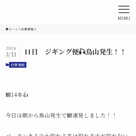
MENU
ホーム
釣果情報
2026
11日 ジギング便🎣鳥山発生！！
3/11
釣果情報
鰤14本👍
今日は朝から鳥山発生で鰤連発しました！！
パータンあるのか釣れる方は釣れますが釣れない