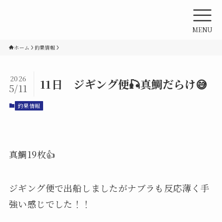
MENU
ホーム
釣果情報
2026
11日 ジギング便🎣真鯛だらけ😅
5/11
釣果情報
真鯛19枚👍
ジギング便で出船しましたがナブラも反応薄く手
強い感じでした！！