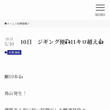
MENU
ホーム
釣果情報
2025
10日 ジギング便🎣11キロ越え👍
5/10
釣果情報
鰤10本👍
鳥山発生！
爆風来る前に短い時間でした鰤連発😊🎉